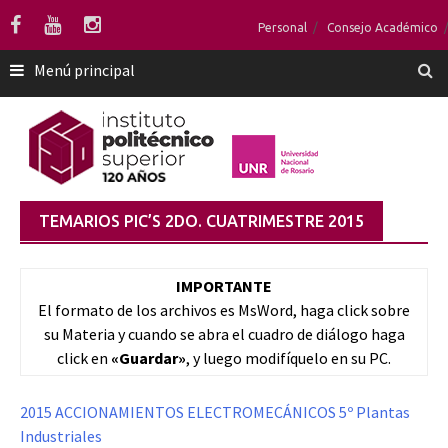
Saltar
Personal
Consejo Académico
al
contenido
Menú principal
TEMARIOS PIC’S 2DO. CUATRIMESTRE 2015
IMPORTANTE
El formato de los archivos es MsWord, haga click sobre
su Materia y cuando se abra el cuadro de diálogo haga
click en
«Guardar»
, y luego modifíquelo en su PC.
2015 ACCIONAMIENTOS ELECTROMECÁNICOS 5º Plantas
Industriales