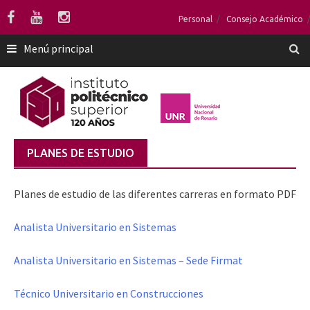
Saltar
Personal
Consejo Académico
al
contenido
Menú principal
PLANES DE ESTUDIO
Planes de estudio de las diferentes carreras en formato PDF
Analista Universitario en Sistemas
Analista Universitario en Sistemas – Sede Firmat
Técnico Universitario en Construcciones