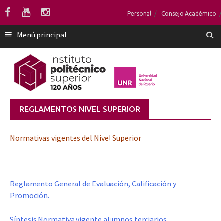
Saltar
Personal
Consejo Académico
al
contenido
Menú principal
REGLAMENTOS NIVEL SUPERIOR
Normativas vigentes del Nivel Superior
Reglamento General de Evaluación, Calificación y
Promoción.
Síntesis Normativa vigente alumnos terciarios