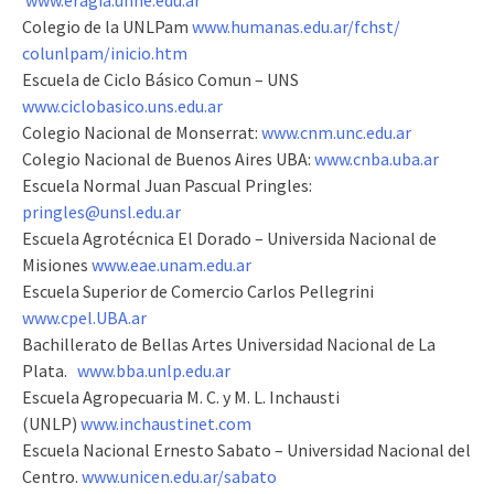
www.eragia.unne.edu.ar
Colegio de la UNLPam
www.humanas.edu.ar/fchst/
colunlpam/inicio.htm
Escuela de Ciclo Básico Comun – UNS
www.ciclobasico.uns.edu.ar
Colegio Nacional de Monserrat:
www.cnm.unc.edu.ar
Colegio Nacional de Buenos Aires UBA:
www.cnba.uba.ar
Escuela Normal Juan Pascual Pringles:
pringles@unsl.edu.ar
Escuela Agrotécnica El Dorado – Universida Nacional de
Misiones
www.eae.unam.edu.ar
Escuela Superior de Comercio Carlos Pellegrini
www.cpel.UBA.ar
Bachillerato de Bellas Artes Universidad Nacional de La
Plata.
www.bba.unlp.edu.ar
Escuela Agropecuaria M. C. y M. L. Inchausti
(UNLP)
www.inchaustinet.com
Escuela Nacional Ernesto Sabato – Universidad Nacional del
Centro.
www.unicen.edu.ar/sabato