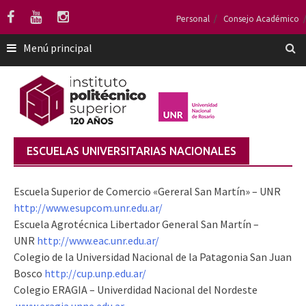
Saltar
Personal
Consejo Académico
al
contenido
Menú principal
ESCUELAS UNIVERSITARIAS NACIONALES
Escuela Superior de Comercio «Gereral San Martín» – UNR
http://www.esupcom.unr.edu.ar/
Escuela Agrotécnica Libertador General San Martín –
UNR
http://www.eac.unr.edu.ar/
Colegio de la Universidad Nacional de la Patagonia San Juan
Bosco
http://cup.unp.edu.ar/
Colegio ERAGIA – Univerdidad Nacional del Nordeste