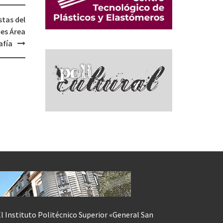
tas del
es Área
afía
l Instituto Politécnico Superior «General San