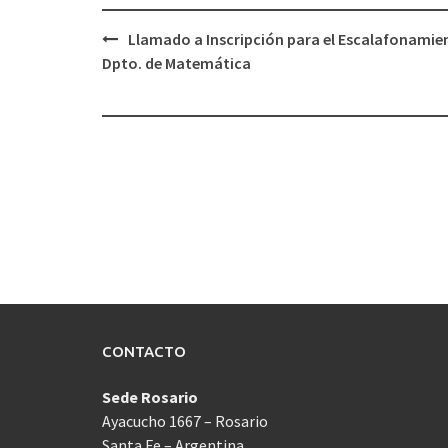
Navegación
Llamado a Inscripción para el Escalafonamie
de
Dpto. de Matemática
entradas
CONTACTO
Sede Rosario
Ayacucho 1667 – Rosario
Santa Fe – Argentina