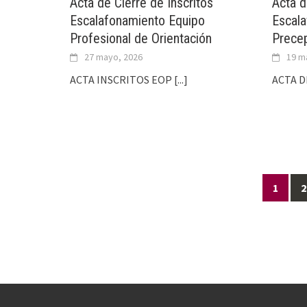
Acta de Cierre de Inscritos
Acta d
Escalafonamiento Equipo
Escal
Profesional de Orientación
Prece
27 mayo, 2026
19 m
ACTA INSCRITOS EOP
[...]
ACTA D
Ir
1
2
a
las
entradas