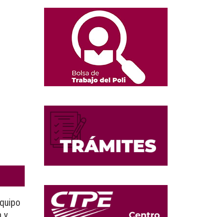
quipo
n y