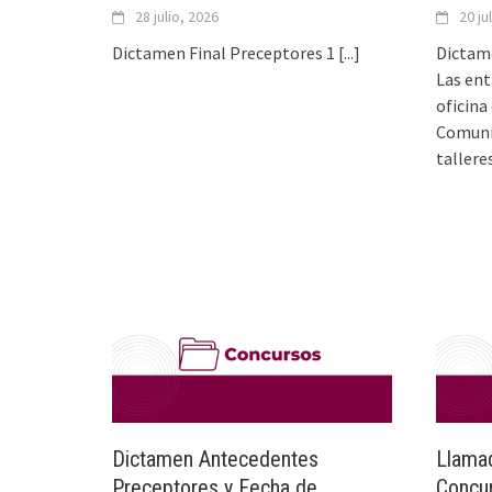
28 julio, 2026
20 ju
Dictamen Final Preceptores 1
[...]
Dictam
Las ent
oficina
Comunic
tallere
Dictamen Antecedentes
Llamad
Preceptores y Fecha de
Concur