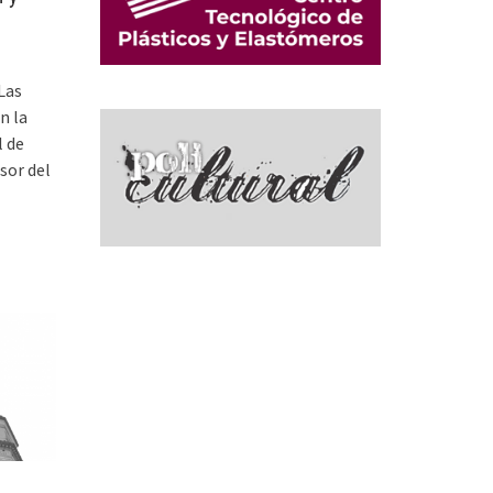
Las
n la
l de
sor del