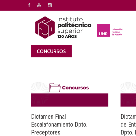
Saltar
al
contenido
CONCURSOS
Dictamen Final
Dicta
Escalafonamiento Dpto.
de Ent
Preceptores
Dpto.