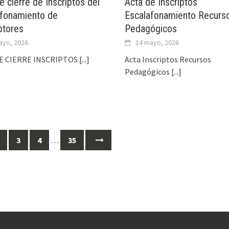
e cierre de Inscriptos del
Acta de Inscriptos
afonamiento de
Escalafonamiento Recurs
ptores
Pedagógicos
ayo, 2026
14 mayo, 2026
E CIERRE INSCRIPTOS
[...]
Acta Inscriptos Recursos
Pedagógicos
[...]
3
4
…
35