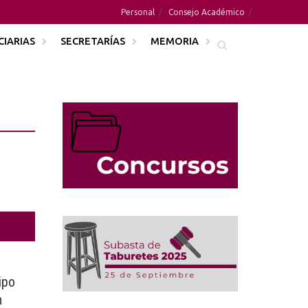
Personal
Consejo Académico
CIARIAS
SECRETARÍAS
MEMORIA
ipo
n