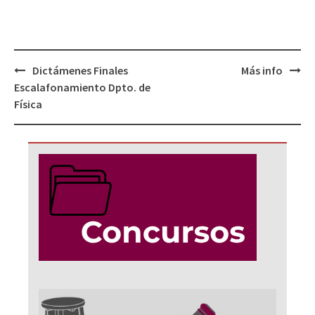
Navegación
Dictámenes Finales
Más info
de
Escalafonamiento Dpto. de
entradas
Física