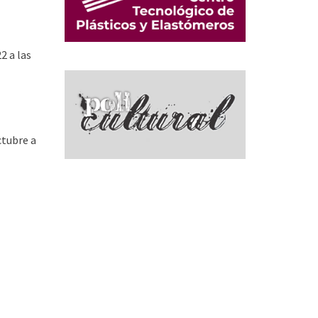
2 a las
ctubre a