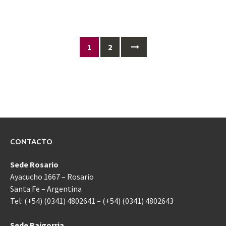
Ir
1
2
a
las
entradas
CONTACTO
Sede Rosario
Ayacucho 1667 – Rosario
Santa Fe – Argentina
Tel: (+54) (0341) 4802641 – (+54) (0341) 4802643
Sede Baigorria