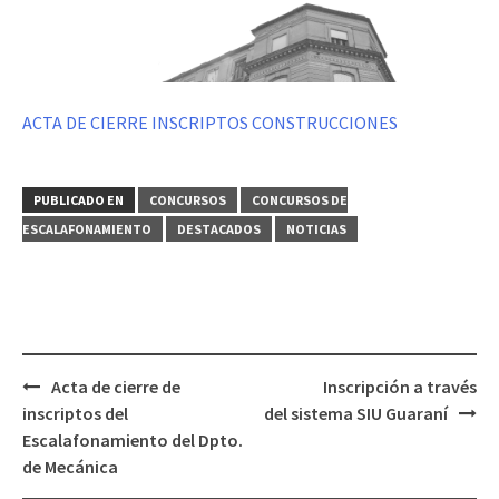
ACTA DE CIERRE INSCRIPTOS CONSTRUCCIONES
PUBLICADO EN
CONCURSOS
CONCURSOS DE
ESCALAFONAMIENTO
DESTACADOS
NOTICIAS
Navegación
Acta de cierre de
Inscripción a través
de
inscriptos del
del sistema SIU Guaraní
entradas
Escalafonamiento del Dpto.
de Mecánica