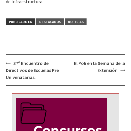
de Infraestructura
PUBLICADO EN
DESTACADOS
NOTICIAS
Navegación
37º Encuentro de
El Poli en la Semana de la
de
Directivos de Escuelas Pre
Extensión
entradas
Universitarias.