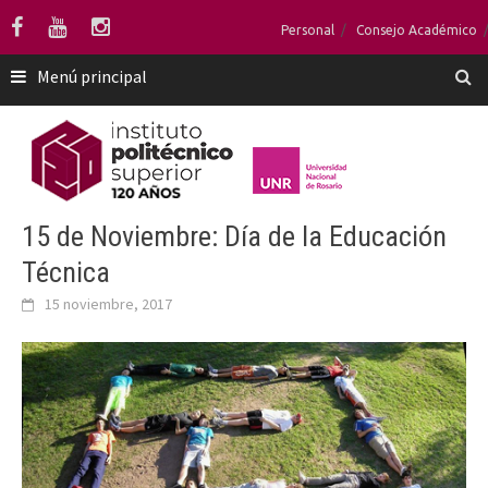
Saltar
Personal
Consejo Académico
al
contenido
Menú principal
15 de Noviembre: Día de la Educación
Técnica
15 noviembre, 2017