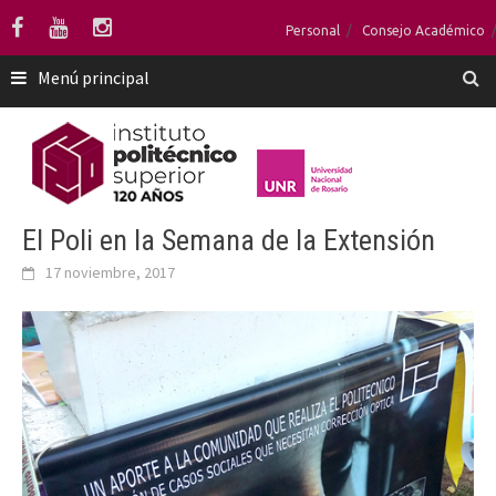
Saltar
Personal
Consejo Académico
al
contenido
Menú principal
El Poli en la Semana de la Extensión
17 noviembre, 2017