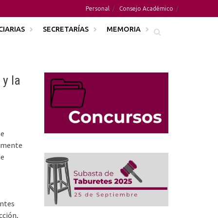
Personal
Consejo Académico
CIARIAS
SECRETARÍAS
MEMORIA
y la
se
almente
de
entes
cción,