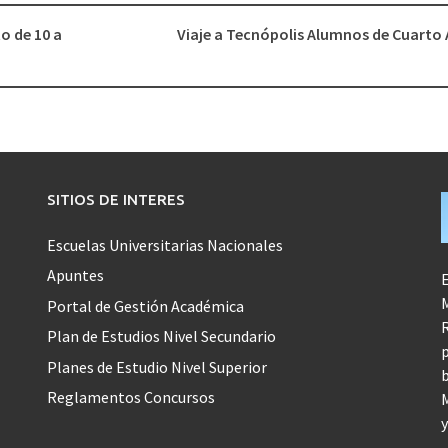
o de 10 a
Viaje a Tecnópolis Alumnos de Cuarto
SITIOS DE INTERES
Escuelas Universitarias Nacionales
Apuntes
E
M
Portal de Gestión Académica
R
Plan de Estudios Nivel Secundario
p
Planes de Estudio Nivel Superior
b
Reglamentos Concursos
M
y