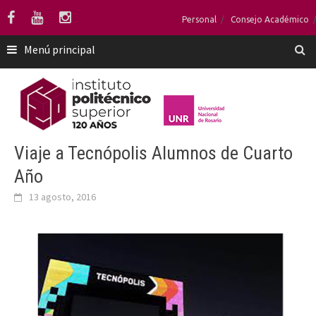
Saltar
Personal
Consejo Académico
al
contenido
Menú principal
Viaje a Tecnópolis Alumnos de Cuarto
Año
13 agosto, 2016