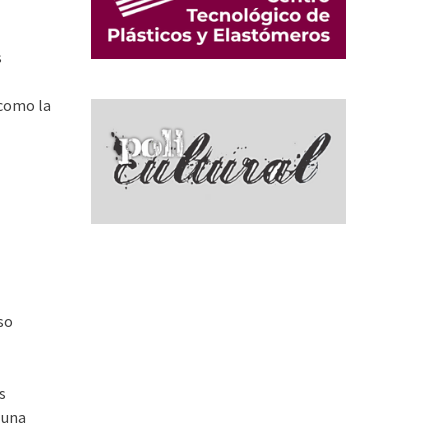
s
 como la
so
s
 una