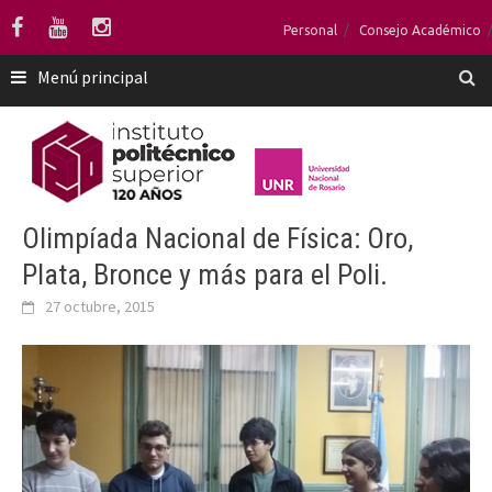
Saltar
Personal
Consejo Académico
al
contenido
Menú principal
Olimpíada Nacional de Física: Oro,
Plata, Bronce y más para el Poli.
27 octubre, 2015