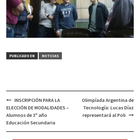
PUBLICADO EN
NOTICIAS
Navegación
INSCRIPCIÓN PARA LA
Olimpíada Argentina de
de
ELECCIÓN DE MODALIDADES –
Tecnología: Lucas Díaz
entradas
Alumnos de 3º año
representará al Poli
Educación Secundaria