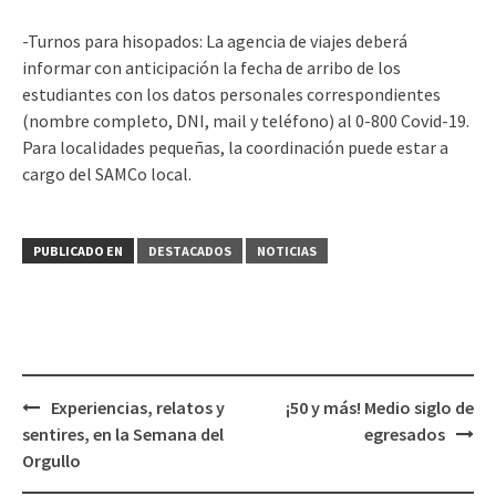
-Turnos para hisopados: La agencia de viajes deberá
informar con anticipación la fecha de arribo de los
estudiantes con los datos personales correspondientes
(nombre completo, DNI, mail y teléfono) al 0-800 Covid-19.
Para localidades pequeñas, la coordinación puede estar a
cargo del SAMCo local.
PUBLICADO EN
DESTACADOS
NOTICIAS
Navegación
Experiencias, relatos y
¡50 y más! Medio siglo de
de
sentires, en la Semana del
egresados
entradas
Orgullo