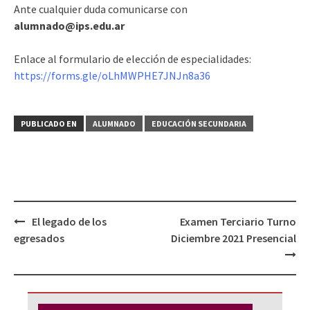
Ante cualquier duda comunicarse con
alumnado@ips.edu.ar
Enlace al formulario de elección de especialidades:
https://forms.gle/oLhMWPHE7JNJn8a36
PUBLICADO EN
ALUMNADO
EDUCACIÓN SECUNDARIA
Navegación
El legado de los
Examen Terciario Turno
de
egresados
Diciembre 2021 Presencial
entradas