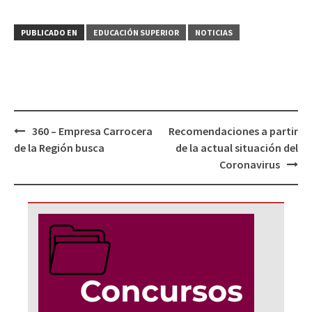
PUBLICADO EN
EDUCACIÓN SUPERIOR
NOTICIAS
Navegación
360 – Empresa Carrocera
Recomendaciones a partir
de
de la Región busca
de la actual situación del
entradas
Coronavirus