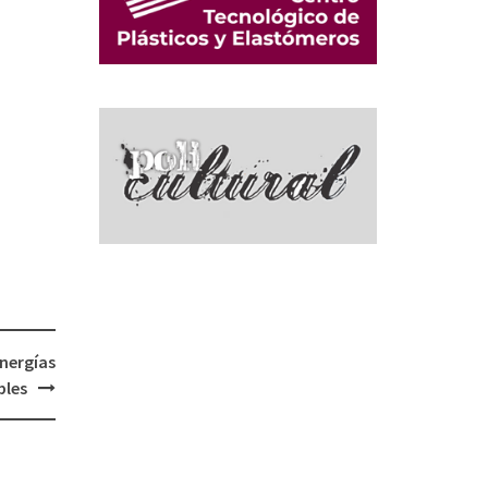
Energías
bles