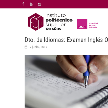
Saltar
al
contenido
Dto. de Idiomas: Examen Inglés Op
7 junio, 2017