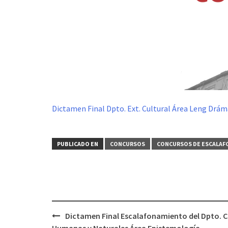
Dictamen Final Dpto. Ext. Cultural Área Leng Drám
PUBLICADO EN
CONCURSOS
CONCURSOS DE ESCALA
Navegación
Dictamen Final Escalafonamiento del Dpto. C
de