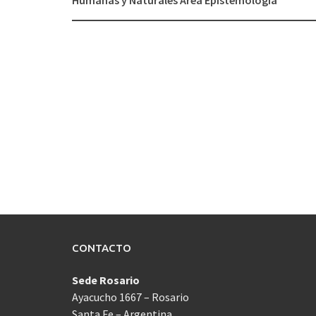
Humanas y Naturales Área Epistemología
entradas
CONTACTO
Sede Rosario
Ayacucho 1667 – Rosario
Santa Fe – Argentina