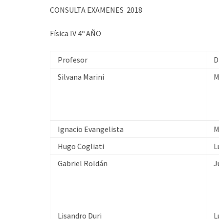
CONSULTA EXAMENES 2018
Física IV 4º AÑO
Profesor
D
Silvana Marini
M
Ignacio Evangelista
M
Hugo Cogliati
L
Gabriel Roldán
J
Lisandro Duri
L