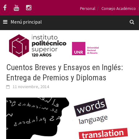
Saltar
Personal
Consejo Académico
al
contenido
Menú principal
Cuentos Breves y Ensayos en Inglés:
Entrega de Premios y Diplomas
11 noviembre, 2014