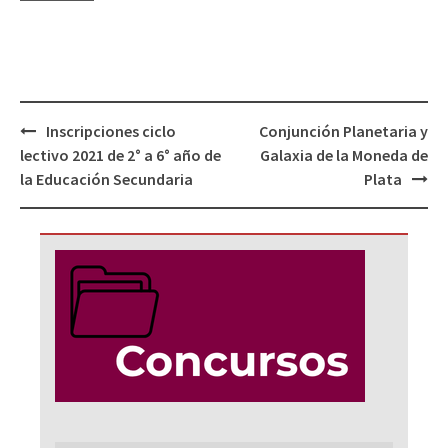
Navegación
Inscripciones ciclo
Conjunción Planetaria y
de
lectivo 2021 de 2° a 6° año de
Galaxia de la Moneda de
entradas
la Educación Secundaria
Plata