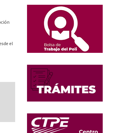
pción
esde el