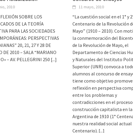
nio, 2010
11 mayo, 2010
FLEXIÓN SOBRE LOS
“La cuestión social en el 1° y 2
ICADOS DE LA TEORÍA
Centenario de la Revolución d
IVA PARA LAS SOCIEDADES
Mayo” (1910 – 2010). Con mot
MPORÁNEAS: PERSPECTIVAS
la conmemoración del Bicent
ANAS” 20, 21, 27 Y 28 DE
de la Revolución de Mayo, el
 DE 2010 – SALA “MARIANO
Departamento de Ciencias H
» – AV. PELLEGRINI 250
[...]
y Naturales del Instituto Poli
Superior (UNR) convoca a tod
alumnos al concurso de ensay
tiene como objetivo promove
reflexión en perspectiva com
entre los problemas y
contradicciones en el proceso
construcción capitalista en la
Argentina de 1910 (1° Centena
nuestra realidad social actual 
Centenario).
[...]