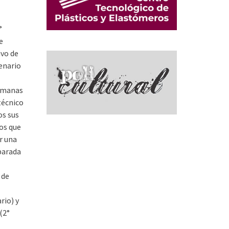
°
e
ivo de
enario
umanas
técnico
os sus
os que
r una
parada
 de
rio) y
(2°