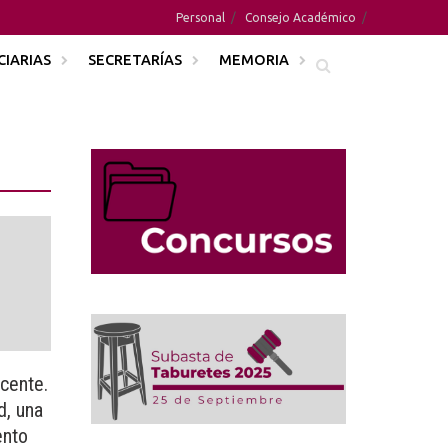
Personal
Consejo Académico
CIARIAS
SECRETARÍAS
MEMORIA
cente.
d, una
ento