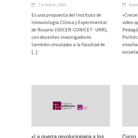
7 octubre, 2021
4 jun
Es una propuesta del Instituto de
«Crecie
Inmunología Clínica y Experimental
video q
de Rosario (IDICER-CONICET- UNR),
Pedagóg
con docentes investigadores
Politéc
también vinculadxs a la Facultad de
enseñan
[...]
escuela
«La guerra revolucionaria y los
Curso 