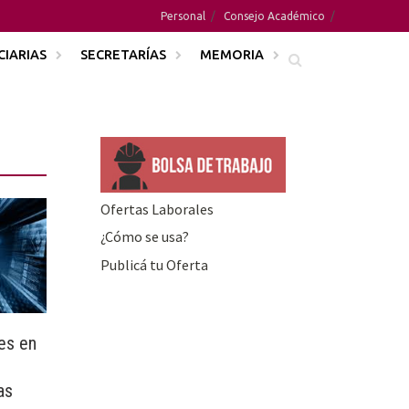
Personal
Consejo Académico
CIARIAS
SECRETARÍAS
MEMORIA
Ofertas Laborales
¿Cómo se usa?
Publicá tu Oferta
es en
as