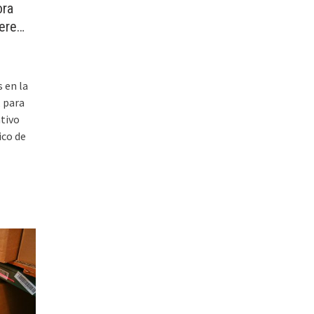
ora
iere…
 en la
 para
ativo
ico de