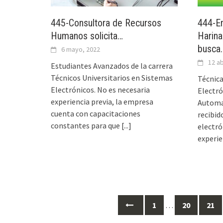
445-Consultora de Recursos
444-E
Humanos solicita…
Harina
busca
6 mayo, 2022
12 ab
Estudiantes Avanzados de la carrera
Técnicos Universitarios en Sistemas
Técnica
Electrónicos. No es necesaria
Electró
experiencia previa, la empresa
Automat
cuenta con capacitaciones
recibid
constantes para que
[...]
electr
experie
Ir
1
…
20
21
a