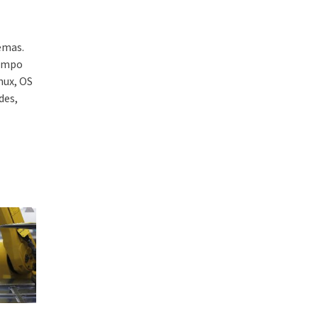
emas.
Campo
nux, OS
des,