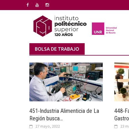
Saltar
al
contenido
BOLSA DE TRABAJO
451-Industria Alimenticia de La
448-Fá
Región busca…
Gastr
27 mayo, 2022
23 m