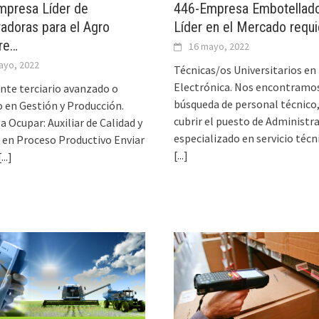
mpresa Líder de
446-Empresa Embotellad
adoras para el Agro
Líder en el Mercado requ
re…
16 mayo, 2022
ayo, 2022
Técnicas/os Universitarios en
Electrónica. Nos encontramos
nte terciario avanzado o
búsqueda de personal técnico,
o en Gestión y Producción.
cubrir el puesto de Administr
a Ocupar: Auxiliar de Calidad y
especializado en servicio técn
r en Proceso Productivo Enviar
[...]
[...]