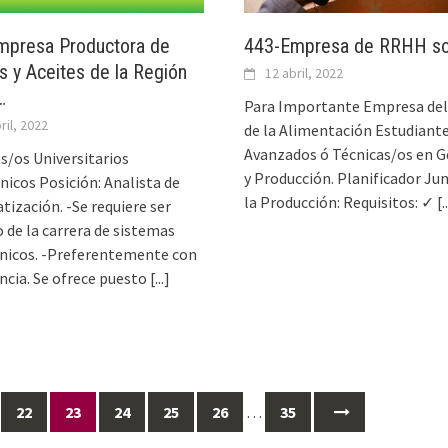
mpresa Productora de
443-Empresa de RRHH sol
s y Aceites de la Región
12 abril, 2022
…
Para Importante Empresa del
ril, 2022
de la Alimentación Estudiant
Avanzados ó Técnicas/os en G
s/os Universitarios
y Producción. Planificador Jun
nicos Posición: Analista de
la Producción: Requisitos: ✓
[.
ización. -Se requiere ser
o de la carrera de sistemas
ónicos. -Preferentemente con
ncia. Se ofrece puesto
[...]
22
23
24
25
26
…
35