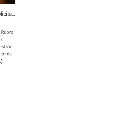
icita…
 Rubro
es
estión
ior de
..]