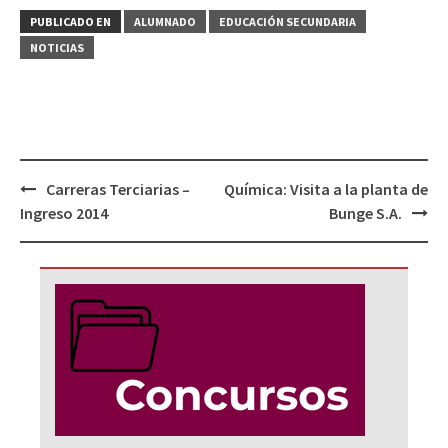
PUBLICADO EN
ALUMNADO
EDUCACIÓN SECUNDARIA
NOTICIAS
Navegación
Carreras Terciarias –
Química: Visita a la planta de
de
Ingreso 2014
Bunge S.A.
entradas