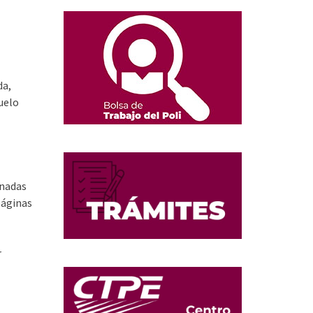
da,
uelo
rnadas
páginas
r