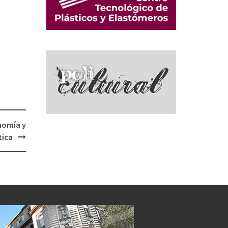
nomía y
tica