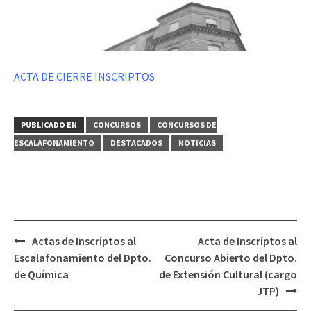
ACTA DE CIERRE INSCRIPTOS
PUBLICADO EN
CONCURSOS
CONCURSOS DE
ESCALAFONAMIENTO
DESTACADOS
NOTICIAS
Navegación
Actas de Inscriptos al
Acta de Inscriptos al
de
Escalafonamiento del Dpto.
Concurso Abierto del Dpto.
entradas
de Química
de Extensión Cultural (cargo
JTP)