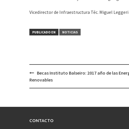
Vicedirector de Infraestructura Téc. Miguel Leggeri
PUBLICADO EN
NOTICIAS
Navegación
Becas Instituto Balseiro: 2017 año de las Ener
de
Renovables
entradas
CONTACTO