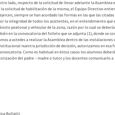
otro lado, respecto de la solicitud de llevar adelante la Asamblea e
n la solicitud de habilitación de la misma, el Equipo Directivo entie
jercen, siempre se han acordado las formas en las que las citadas
or la integridad de todos los asistentes, en el entendimiento que 
nsito peatonal y vehicular de la zona, razón por lo cual se deberí
ién en la convocatoria del folleto que se adjunta (1), donde se co
amos a ustedes a realizar la Asamblea dentro de las instalaciones 
 institucional nuestra jurisdicción de decisión, autorizamos en esa f
 convocatoria. Como es habitual en éstos casos los alumnos deber
utorización del padre – madre o tutor y los docentes comunicarlo a
ica Bollatti