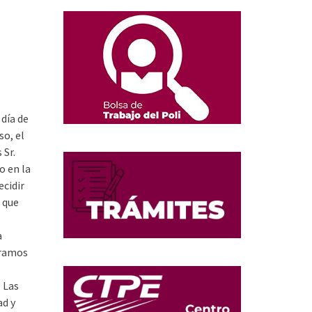
 día de
so, el
 Sr.
o en la
ecidir
s que
a
tramos
 Las
ad y