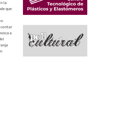
n la
nde que:
en
a contar
nvoca a
del
ranja
án