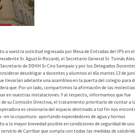
o a vuestra solicitud ingresada por Mesa de Entradas del IPS en el
esidente Sr. Agustín Riccardi, el Secretario General Sr. Tomás Ales
el Secretario de DDHH Sr Ciro Sampaio y por los Delegados Docentes
considerar desobligar a docentes y alumnos el día martes 13 de juni
 que llevarían adelante una asamblea en la puerta del colegio para d
sidera que: Por un lado, compartimos la afirmación de las molestia
bar en nuestras instalaciones. Y al respecto, informamos que fue
 de su Comisión Directiva, el tratamiento prioritario de contar a l
ooperadora es cesionaria del espacio destinado a tal fin nos encon
cio -en la coyuntura- aportando expendedores de agua y hornos
to a la mayor brevedad posible en condiciones de seguridad de uso.
servicio de Carribar que cumpla con todas las medidas de salubrid