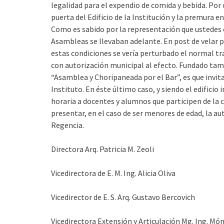
legalidad para el expendio de comida y bebida. Por 
puerta del Edificio de la Institución y la premura e
Como es sabido por la representación que ustedes e
Asambleas se llevaban adelante. En post de velar p
estas condiciones se vería perturbado el normal trá
con autorización municipal al efecto. Fundado tamb
“Asamblea y Choripaneada por el Bar”, es que invit
Instituto. En éste último caso, y siendo el edificio
horaria a docentes y alumnos que participen de la
presentar, en el caso de ser menores de edad, la a
Regencia.
Directora Arq. Patricia M. Zeoli
Vicedirectora de E. M. Ing. Alicia Oliva
Vicedirector de E. S. Arq. Gustavo Bercovich
Vicedirectora Extensión y Articulación Mg. Ing. Món