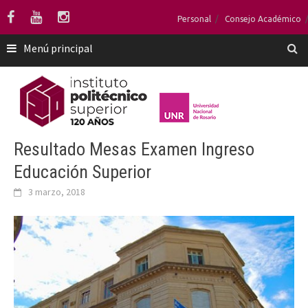
Saltar
Personal
Consejo Académico
al
contenido
Menú principal
Resultado Mesas Examen Ingreso
Educación Superior
3 marzo, 2018