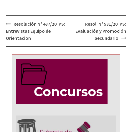
Navegación
Resolución N° 437/20 IPS:
Resol. N° 531/20 IPS:
de
Entrevistas Equipo de
Evaluación y Promoción
entradas
Orientacion
Secundario