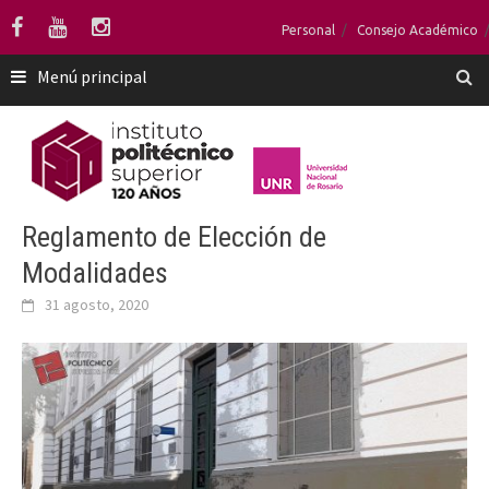
Saltar
Personal
Consejo Académico
al
contenido
Menú principal
Reglamento de Elección de
Modalidades
31 agosto, 2020