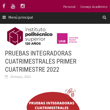
Saltar
Personal
Consejo Académico
al
contenido
Menú principal
PRUEBAS INTEGRADORAS
CUATRIMESTRALES PRIMER
CUATRIMESTRE 2022
24 mayo, 2022