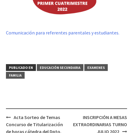
Comunicación para referentes parentales y estudiantes.
PUBLICADO EN
EDUCACIÓN SECUNDARIA
EXAMENES
FAMILIA
Navegación
Acta Sorteo de Temas
INSCRIPCIÓN A MESAS
de
Concurso de Titularización
EXTRAORDINARIAS TURNO
entradas
de horas cátedra del Dpto.
JULIO 2022