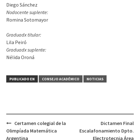
Diego Sánchez
Nodocente suplente:
Romina Sotomayor
Graduadx titular:
Lila Peiró
Graduadx suplente:
Nélida Oroná
PUBLICADO EN
CONSEJO ACADÉMICO
NOTICIAS
Navegación
Certamen colegial de la
Dictamen Final
de
Olimpíada Matemática
Escalafonamiento Dpto.
entradas
Argentina
Electrotecnia Área