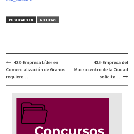
PUBLICADO EN
NOTICIAS
Navegación
433-Empresa Líder en
435-Empresa del
de
Comercialización de Granos
Macrocentro de la Ciudad
entradas
requiere…
solicita…