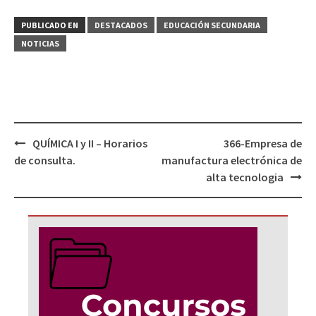
PUBLICADO EN
DESTACADOS
EDUCACIÓN SECUNDARIA
NOTICIAS
Navegación
QUÍMICA I y II – Horarios
366-Empresa de
de
de consulta.
manufactura electrónica de
entradas
alta tecnologia