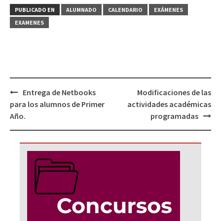
PUBLICADO EN
ALUMNADO
CALENDARIO
EXÁMENES
EXAMENES
Navegación
Entrega de Netbooks
Modificaciones de las
de
para los alumnos de Primer
actividades académicas
entradas
Año.
programadas