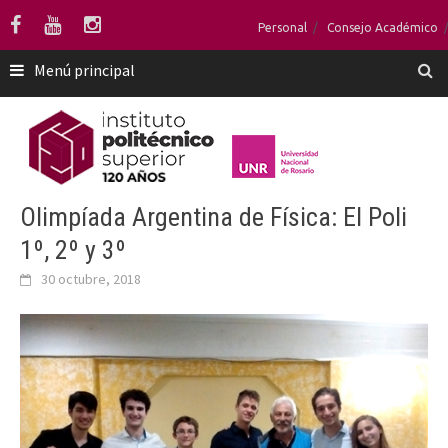
Saltar
Personal
Consejo Académico
al
contenido
Menú principal
Olimpíada Argentina de Física: El Poli
1º, 2º y 3º
30 octubre, 2018