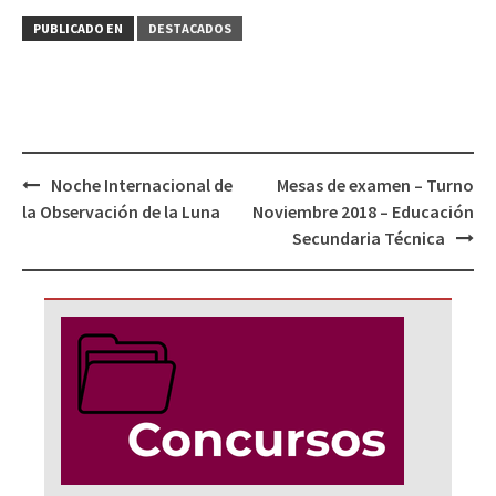
PUBLICADO EN
DESTACADOS
Navegación
Noche Internacional de
Mesas de examen – Turno
de
la Observación de la Luna
Noviembre 2018 – Educación
entradas
Secundaria Técnica