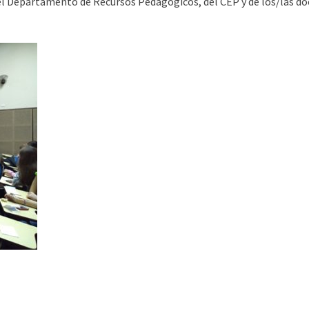
el Departamento de Recursos Pedagógicos, del CEP y de los/las d