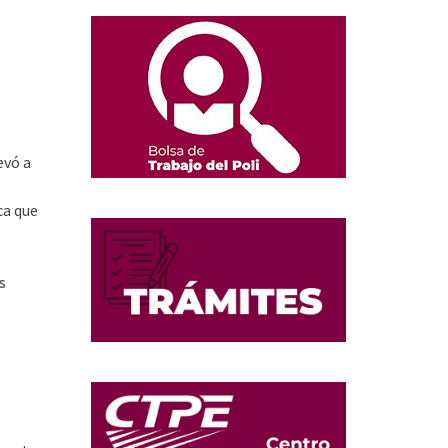
evó a
ca que
s