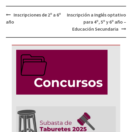
Navegación
Inscripciones de 2º a 6º
Inscripción a Inglés optativo
de
año
para 4º, 5º y 6º año –
entradas
Educación Secundaria