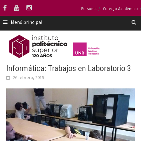
Saltar
Personal
Consejo Académico
al
contenido
Menú principal
Informática: Trabajos en Laboratorio 3
26 febrero, 2015