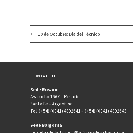
Navegación
10 de Octubre: Día del Técnico
de
entradas
CONTACTO
Sede Rosario
Ayacucho 1667 – Rosario
Santa Fe – Argentina
Tel: (+54) (0341) 4802641 – (+54) (0341) 4802643
Sede Baigorria
Lisandro de la Torre 580 – Granadero Baigorria