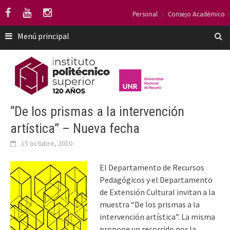
Saltar
Personal
Consejo Académico
al
contenido
Menú principal
“De los prismas a la intervención
artística” – Nueva fecha
15 octubre, 2010
El Departamento de Recursos
Pedagógicos y el Departamento
de Extensión Cultural invitan a la
muestra “De los prismas a la
intervención artística”. La misma
propone un recorrido por la