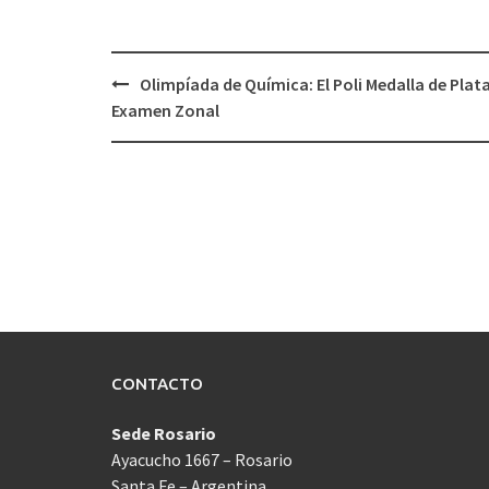
Navegación
Olimpíada de Química: El Poli Medalla de Plata
de
Examen Zonal
entradas
CONTACTO
Sede Rosario
Ayacucho 1667 – Rosario
Santa Fe – Argentina