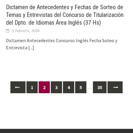
Dictamen de Antecedentes y Fechas de Sorteo de
Temas y Entrevistas del Concurso de Titularización
del Dpto. de Idiomas Área Inglés (37 Hs)
5 febrero, 2026
Dictamen Antecedentes Concurso Inglés Fecha Soteo y
Entrevista
[...]
Ir
1
2
3
4
5
…
35
a
las
entradas