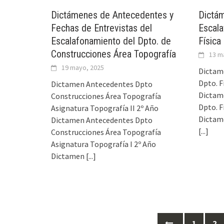
Dictámenes de Antecedentes y
Dictám
Fechas de Entrevistas del
Escala
Escalafonamiento del Dpto. de
Física
Construcciones Área Topografía
13 m
19 mayo, 2025
Dictam
Dpto. F
Dictamen Antecedentes Dpto
Dictam
Construcciones Área Topografía
Dpto. F
Asignatura Topografía II 2º Año
Dictam
Dictamen Antecedentes Dpto
[...]
Construcciones Área Topografía
Asignatura Topografía I 2º Año
Dictamen
[...]
Ir
1
2