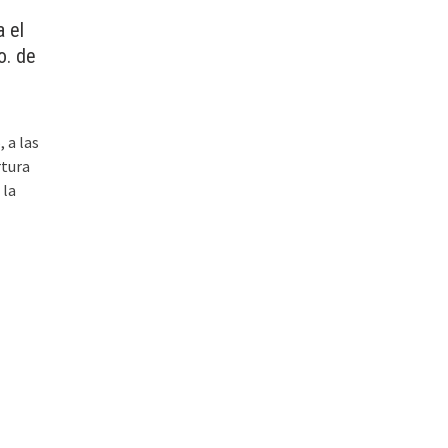
a el
o. de
, a las
rtura
 la