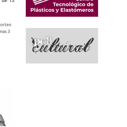
n de 13
Sorteo
mas 3