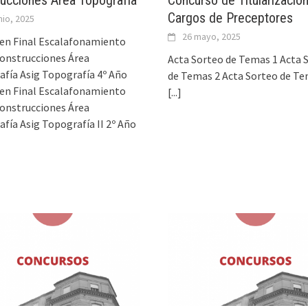
ucciones Área Topografía
Concurso de Titularizació
Cargos de Preceptores
nio, 2025
26 mayo, 2025
en Final Escalafonamiento
onstrucciones Área
Acta Sorteo de Temas 1 Acta 
fía Asig Topografía 4º Año
de Temas 2 Acta Sorteo de Te
en Final Escalafonamiento
[...]
onstrucciones Área
fía Asig Topografía II 2º Año