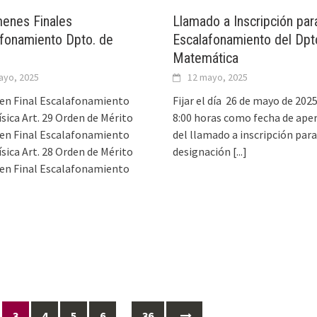
enes Finales
Llamado a Inscripción par
fonamiento Dpto. de
Escalafonamiento del Dpt
Matemática
ayo, 2025
12 mayo, 2025
en Final Escalafonamiento
Fijar el día 26 de mayo de 2025
ísica Art. 29 Orden de Mérito
8:00 horas como fecha de ape
en Final Escalafonamiento
del llamado a inscripción para
ísica Art. 28 Orden de Mérito
designación
[...]
en Final Escalafonamiento
3
4
5
6
…
36