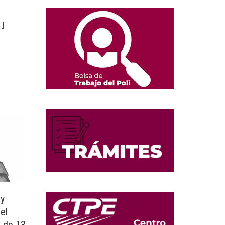
..]
 y
el