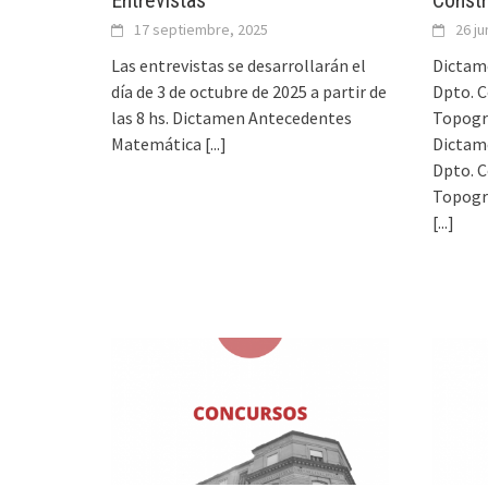
Entrevistas
Constr
17 septiembre, 2025
26 ju
Las entrevistas se desarrollarán el
Dictam
día de 3 de octubre de 2025 a partir de
Dpto. C
las 8 hs. Dictamen Antecedentes
Topogra
Matemática
[...]
Dictam
Dpto. C
Topogra
[...]