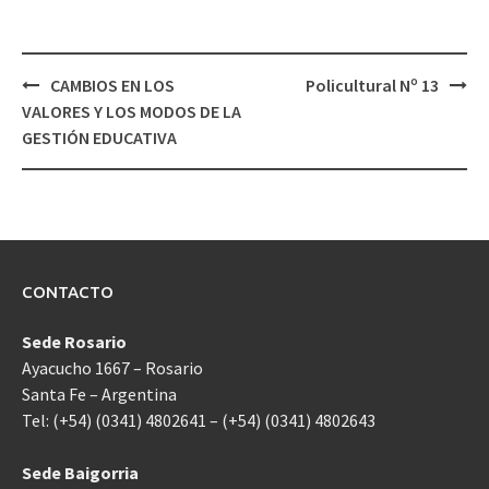
Navegación
CAMBIOS EN LOS
Policultural Nº 13
de
VALORES Y LOS MODOS DE LA
entradas
GESTIÓN EDUCATIVA
CONTACTO
Sede Rosario
Ayacucho 1667 – Rosario
Santa Fe – Argentina
Tel: (+54) (0341) 4802641 – (+54) (0341) 4802643
Sede Baigorria