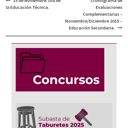
15 de Noviembre: Día de
Cronograma de
de
la Educación Técnica.
Evaluaciones
entradas
Complementarias –
Noviembre/Diciembre 2015 –
Educación Secundaria.