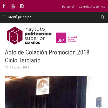
Saltar
Personal
Consejo Académico
al
contenido
Menú principal
Acto de Colación Promoción 2018
Ciclo Terciario
12 junio, 2019