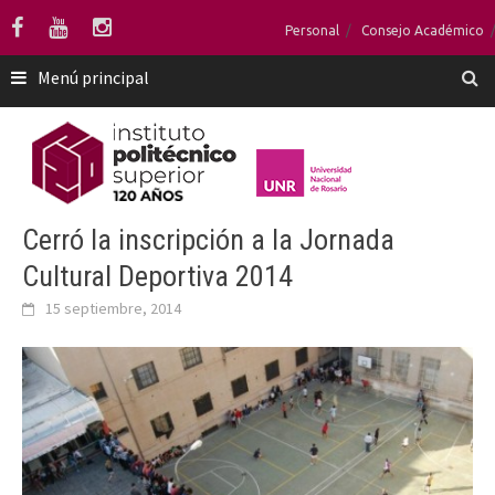
Saltar
Personal
Consejo Académico
al
contenido
Menú principal
Cerró la inscripción a la Jornada
Cultural Deportiva 2014
15 septiembre, 2014