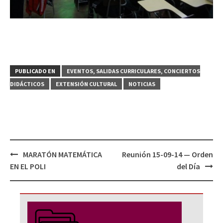
PUBLICADO EN
EVENTOS, SALIDAS CURRICULARES, CONCIERTOS
DIDÁCTICOS
EXTENSIÓN CULTURAL
NOTICIAS
Navegación
MARATÓN MATEMÁTICA
Reunión 15-09-14 — Orden
de
EN EL POLI
del Día
entradas